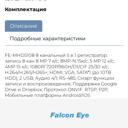
Комплектация
Описание
Подробные характеристики
FE-MHD5108 8 канальный 5 в 1 регистратор:
запись 8 кан 8 MP 7 к/с; 8MP-N 15к/с; 5 MP 12 к/с;
4MP 15 к/с; 1080P/ 720P/960H/D1/CIF 25/30 к/с;
Н.264/H.265/H265+; HDMI, VGA, SATA*1 (до 10TB
HDD), 2 USB; Аудио 4/1; RS-485; Смарт функции
записи и воспроизведения; Поддержка Google
Drive и Dropbox; Протокол ONVIF, RTSP, P2P;
Мобильные платформы Android/IOS