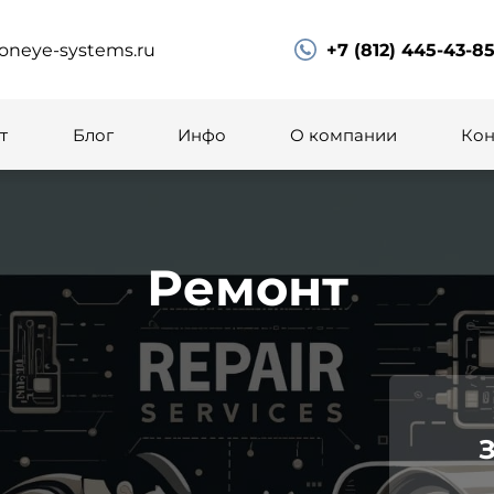
oneye-systems.ru
+7 (812) 445-43-8
т
Блог
Инфо
О компании
Кон
Ремонт