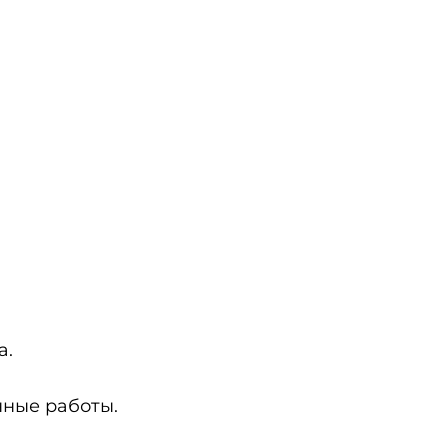
а.
нные работы.