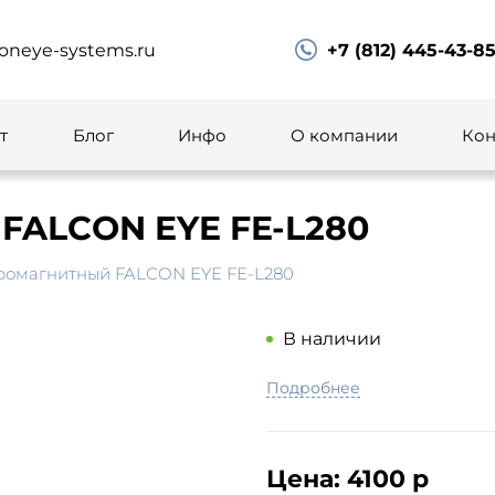
oneye-systems.ru
+7 (812) 445-43-8
т
Блог
Инфо
О компании
Кон
FALCON EYE FE-L280
ромагнитный FALCON EYE FE-L280
В наличии
Подробнее
Цена:
4100 р