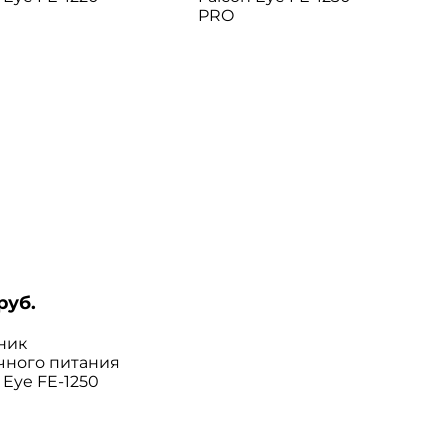
PRO
руб.
ник
чного питания
 Eye FE-1250