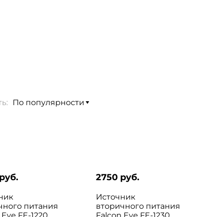
ь:
руб.
2750 руб.
ник
Источник
чного питания
вторичного питания
 Eye FE-1220
Falcon Eye FE-1230