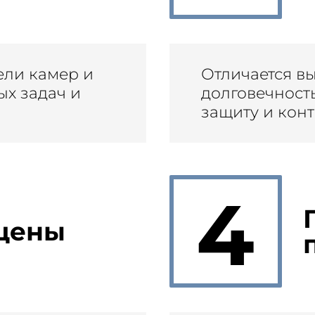
ли камер и
Отличается в
ых задач и
долговечност
защиту и кон
4
цены